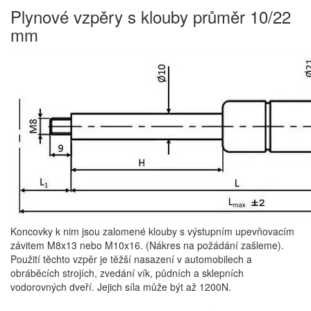
Plynové vzpěry s klouby průměr 10/22
mm
Koncovky k nim jsou zalomené klouby s výstupním upevňovacím
závitem M8x13 nebo M10x16. (Nákres na požádání zašleme).
Použití těchto vzpěr je těžší nasazení v automobilech a
obráběcích strojích, zvedání vík, půdních a sklepních
vodorovných dveří. Jejich síla může být až 1200N.