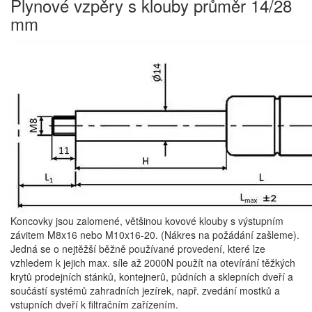
Plynové vzpěry s klouby průměr 14/28
mm
Koncovky jsou zalomené, většinou kovové klouby s výstupním
závitem M8x16 nebo M10x16-20. (Nákres na požádání zašleme).
Jedná se o nejtěžší běžně používané provedení, které lze
vzhledem k jejich max. síle až 2000N použít na otevírání těžkých
krytů prodejních stánků, kontejnerů, půdních a sklepních dveří a
součástí systémů zahradních jezírek, např. zvedání mostků a
vstupních dveří k filtračním zařízením.