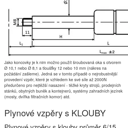
Jako koncovky je k nim možno použít šroubovaná oka s otvorem
Ø 10,1 nebo Ø 8,1 a tloušťky 12 nebo 10 mm (nákres na
požádání zašleme). Jedná se v tomto případě o nejrobustnější
provedení vzpěr, které je vzhledem ke své síle až 2000N
předurčeno pro nejtěžší nasazení - těžké kryty strojů, prodejních
stánků, obytných buněk a kontejnerů, systémy zahradních jezírek
(mosty, dvířka filtračních komor) atd.
Plynové vzpěry s KLOUBY
Plynové vzpěry s klouby průměr 6/15