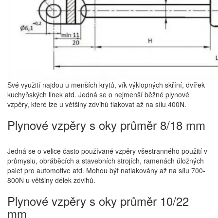
Své využití najdou u menších krytů, vík výklopných skříní, dvířek
kuchyňských linek atd. Jedná se o nejmenší běžné plynové
vzpěry, které lze u většiny zdvihů tlakovat až na sílu 400N.
Plynové vzpěry s oky průměr 8/18 mm
Jedná se o velice často používané vzpěry všestranného použití v
průmyslu, obráběcích a stavebních strojích, ramenách úložných
palet pro automotive atd. Mohou být natlakovány až na sílu 700-
800N u většiny délek zdvihů.
Plynové vzpěry s oky průměr 10/22
mm